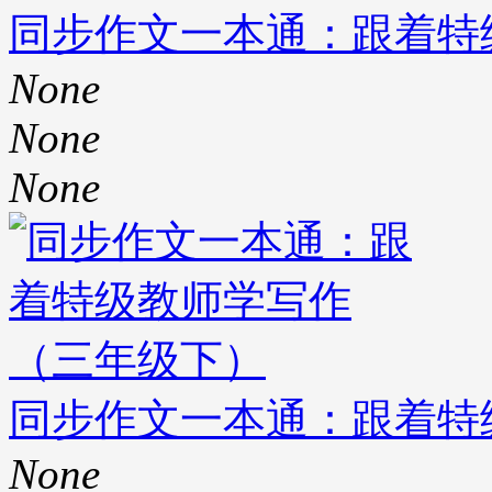
同步作文一本通：跟着特
None
None
None
同步作文一本通：跟着特
None