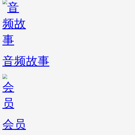
音频故事
会员