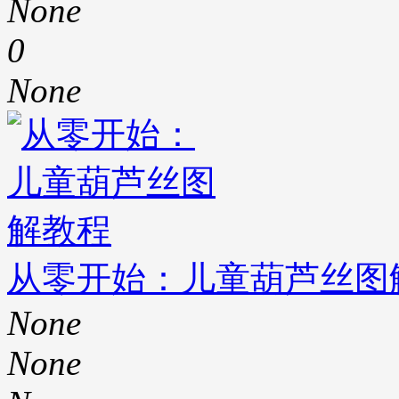
None
0
None
从零开始：儿童葫芦丝图
None
None