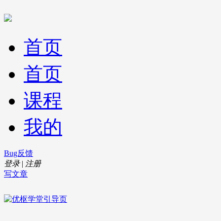
首页
首页
课程
我的
Bug反馈
登录
|
注册
写文章