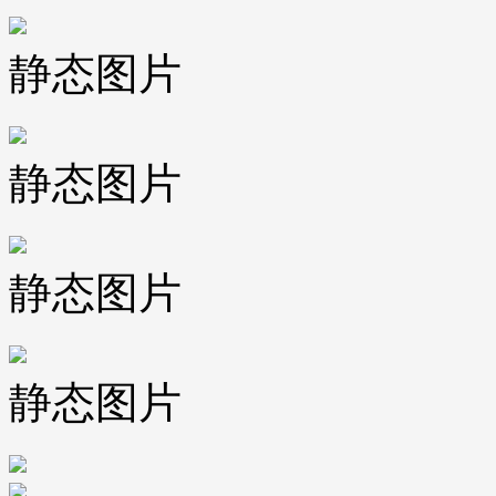
静态图片
静态图片
静态图片
静态图片