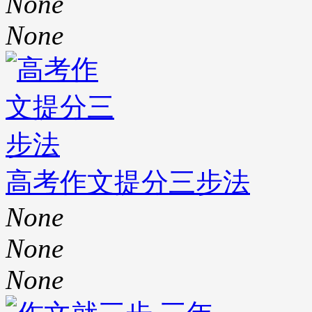
None
None
高考作文提分三步法
None
None
None