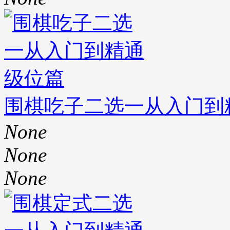
围棋吃子二选一从入门到
None
None
None